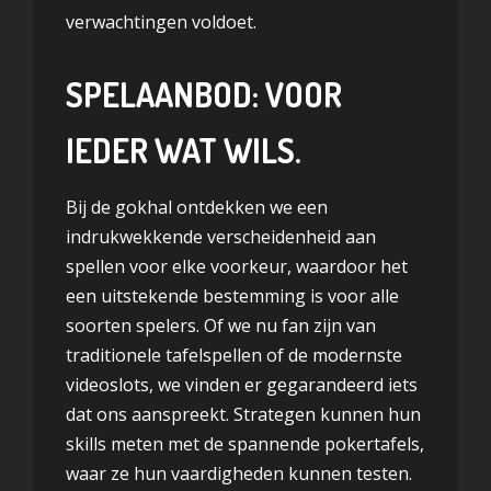
verwachtingen voldoet.
SPELAANBOD: VOOR
IEDER WAT WILS.
Bij de gokhal ontdekken we een
indrukwekkende verscheidenheid aan
spellen voor elke voorkeur, waardoor het
een uitstekende bestemming is voor alle
soorten spelers. Of we nu fan zijn van
traditionele tafelspellen of de modernste
videoslots, we vinden er gegarandeerd iets
dat ons aanspreekt. Strategen kunnen hun
skills meten met de spannende pokertafels,
waar ze hun vaardigheden kunnen testen.