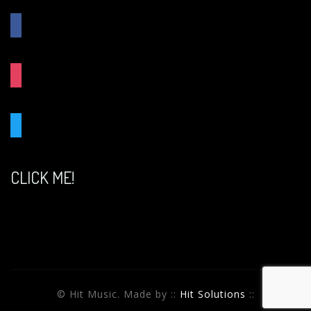
FACEBOOK
INSTAGRAM
TWITTER
CLICK ME!
© Hit Music. Made by ::
Hit Solutions
::