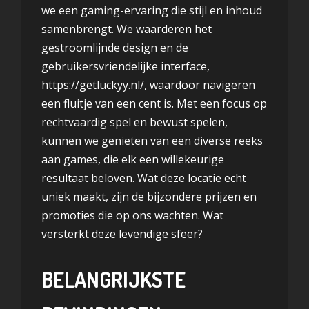
we een gaming-ervaring die stijl en inhoud
samenbrengt. We waarderen het
gestroomlijnde design en de
gebruikersvriendelijke interface,
https://getluckyy.nl/
, waardoor navigeren
een fluitje van een cent is. Met een focus op
rechtvaardig spel en bewust spelen,
kunnen we genieten van een diverse reeks
aan games, die elk een willekeurige
resultaat beloven. Wat deze locatie echt
uniek maakt, zijn de bijzondere prijzen en
promoties die op ons wachten. Wat
versterkt deze levendige sfeer?
BELANGRIJKSTE