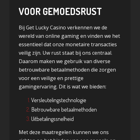
VOOR GEMOEDSRUST
Bij Get Lucky Casino verkennen we de
wereld van online gaming en vinden we het
essentieel dat onze monetaire transacties
veilig zijn. Uw rust staat bij ons centraal.
Daarom maken we gebruik van diverse
betrouwbare betaalmethoden die zorgen
voor een veilige en prettige
gamingervaring. Dit is wat we bieden:
Versleutelingstechnologie
Betrouwbare betaalmethoden
Uitbetalingssnelheid
Met deze maatregelen kunnen we ons