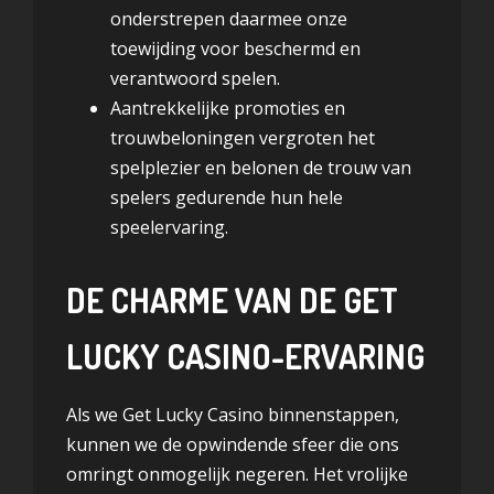
onderstrepen daarmee onze
toewijding voor beschermd en
verantwoord spelen.
Aantrekkelijke promoties en
trouwbeloningen vergroten het
spelplezier en belonen de trouw van
spelers gedurende hun hele
speelervaring.
DE CHARME VAN DE GET
LUCKY CASINO-ERVARING
Als we Get Lucky Casino binnenstappen,
kunnen we de opwindende sfeer die ons
omringt onmogelijk negeren. Het vrolijke