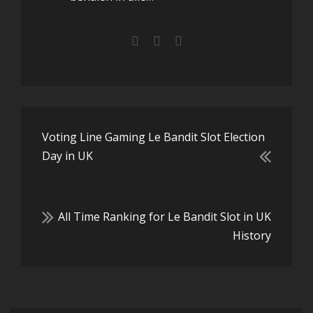
Voting Line Gaming Le Bandit Slot Election
Day in UK
All Time Ranking for Le Bandit Slot in UK
History