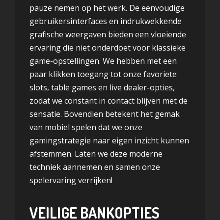
pauze nemen op het werk. De eenvoudige
gebruikersinterfaces en indrukwekkende
grafische weergaven bieden een vloeiende
ervaring die niet onderdoet voor klassieke
game-opstellingen. We hebben met een
paar klikken toegang tot onze favoriete
slots, table games en live dealer-opties,
zodat we constant in contact blijven met de
sensatie. Bovendien betekent het gemak
van mobiel spelen dat we onze
gamingstrategie naar eigen inzicht kunnen
afstemmen. Laten we deze moderne
techniek aannemen en samen onze
spelervaring verrijken!
VEILIGE BANKOPTIES