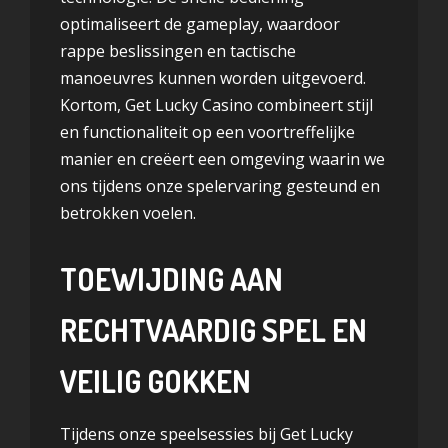
optimaliseert de gameplay, waardoor
rappe beslissingen en tactische
manoeuvres kunnen worden uitgevoerd.
Kortom, Get Lucky Casino combineert stijl
en functionaliteit op een voortreffelijke
manier en creëert een omgeving waarin we
ons tijdens onze spelervaring gesteund en
betrokken voelen.
TOEWIJDING AAN
RECHTVAARDIG SPEL EN
VEILIG GOKKEN
Tijdens onze speelsessies bij Get Lucky