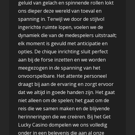
geluid van gelach en spinnende rollen lokt
ons dieper deze wereld van toeval en
spanning in. Terwijl we door de stijlvol
ingerichte ruimte lopen, voelen we de
dynamiek die van de medespelers uitstraalt;
elk moment is gevuld met anticipatie en
opties. De chique inrichting sluit perfect
aan bij de forse inzetten en we worden
meegezogen in de spanning van het
onvoorspelbare. Het attente personeel
draagt bij aan de ervaring en zorgt ervoor
dat we altijd in goede handen zijn. Het gaat
niet alleen om de spelen; het gaat om de
reis die we samen maken en de blijvende
herinneringen die we creëren. Bij het Get
Lucky Casino dompelen we ons volledig
onder in een belevenis die aan al onze