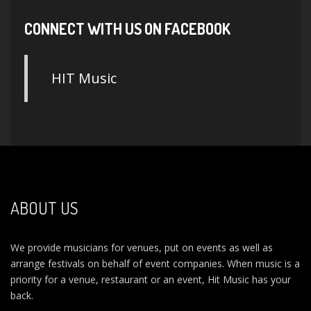
CONNECT WITH US ON FACEBOOK
HIT Music
ABOUT US
We provide musicians for venues, put on events as well as
arrange festivals on behalf of event companies. When music is a
priority for a venue, restaurant or an event, Hit Music has your
back.