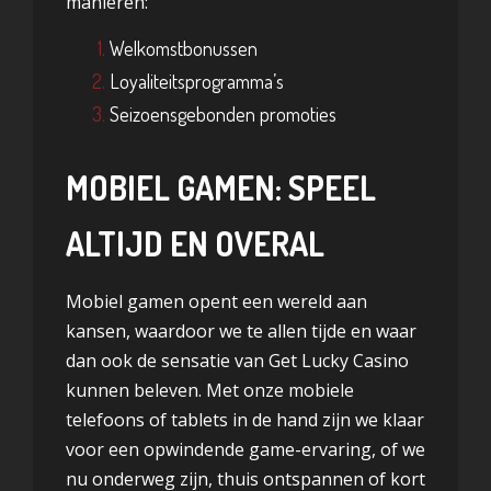
manieren:
Welkomstbonussen
Loyaliteitsprogramma’s
Seizoensgebonden promoties
MOBIEL GAMEN: SPEEL
ALTIJD EN OVERAL
Mobiel gamen opent een wereld aan
kansen, waardoor we te allen tijde en waar
dan ook de sensatie van Get Lucky Casino
kunnen beleven. Met onze mobiele
telefoons of tablets in de hand zijn we klaar
voor een opwindende game-ervaring, of we
nu onderweg zijn, thuis ontspannen of kort