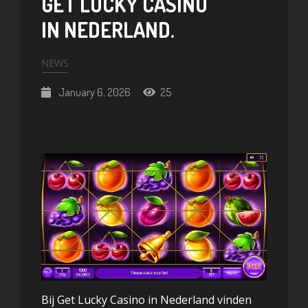
GET LUCKY CASINO
IN NEDERLAND.
NEWS
January 6, 2026
25
Bij Get Lucky Casino in Nederland vinden