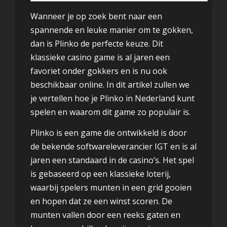
Wanneer je op zoek bent naar een
spannende en leuke manier om te gokken,
dan is Plinko de perfecte keuze. Dit
klassieke casino game is al jaren een
favoriet onder gokkers en is nu ook
beschikbaar online. In dit artikel zullen we
je vertellen hoe je Plinko in Nederland kunt
spelen en waarom dit game zo populair is.
Plinko is een game die ontwikkeld is door
de bekende softwareleverancier IGT en is al
jaren een standaard in de casino’s. Het spel
is gebaseerd op een klassieke loterij,
waarbij spelers munten in een grid gooien
en hopen dat ze een winst scoren. De
munten vallen door een reeks gaten en