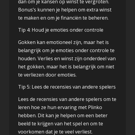
dan om je kansen op winst te vergroten.
Bonus’s kunnen je helpen om extra winst
te maken en om je financiën te beheren.
Tip 4: Houd je emoties onder controle
Gokken kan emotioneel zijn, maar het is
belangrijk om je emoties onder controle te
houden. Verlies en winst zijn onderdeel van
het gokken, maar het is belangrijk om niet
te verliezen door emoties.
Tip 5: Lees de recensies van andere spelers
Lees de recensies van andere spelers om te
leren hoe ze hun ervaring met Plinko
hebben. Dit kan je helpen om een beter
beeld te krijgen van het spel en om te
voorkomen dat je te veel verliest.