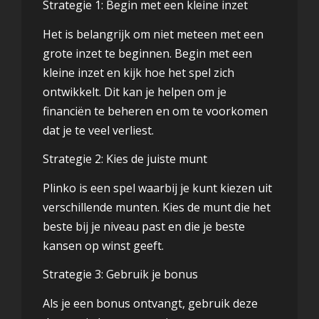
Strategie 1: Begin met een kleine inzet
Het is belangrijk om niet meteen met een
grote inzet te beginnen. Begin met een
kleine inzet en kijk hoe het spel zich
ontwikkelt. Dit kan je helpen om je
financiën te beheren en om te voorkomen
dat je te veel verliest.
Strategie 2: Kies de juiste munt
Plinko is een spel waarbij je kunt kiezen uit
verschillende munten. Kies de munt die het
beste bij je niveau past en die je beste
kansen op winst geeft.
Strategie 3: Gebruik je bonus
Als je een bonus ontvangt, gebruik deze