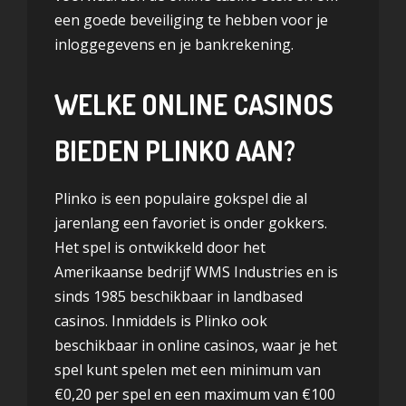
een goede beveiliging te hebben voor je
inloggegevens en je bankrekening.
WELKE ONLINE CASINOS
BIEDEN PLINKO AAN?
Plinko is een populaire gokspel die al
jarenlang een favoriet is onder gokkers.
Het spel is ontwikkeld door het
Amerikaanse bedrijf WMS Industries en is
sinds 1985 beschikbaar in landbased
casinos. Inmiddels is Plinko ook
beschikbaar in online casinos, waar je het
spel kunt spelen met een minimum van
€0,20 per spel en een maximum van €100