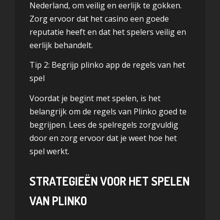
Nederland, om veilig en eerlijk te gokken.
Zorg ervoor dat het casino een goede
reputatie heeft en dat het spelers veilig en
eerlijk behandelt.
Tip 2: Begrijp
plinko app
de regels van het
spel
Voordat je begint met spelen, is het
belangrijk om de regels van Plinko goed te
begrijpen. Lees de spelregels zorgvuldig
door en zorg ervoor dat je weet hoe het
spel werkt.
STRATEGIEËN VOOR HET SPELEN
VAN PLINKO