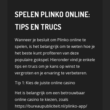
SPELEN PLINKO ONLINE:
TIPS EN TRUCS
Wanneer je besluit om Plinko online te
spelen, is het belangrijk om te weten hoe je
het beste kunt profiteren van deze
populaire gokspel. Hieronder vind je enkele
tips en trucs om je kans op winst te
vergroten en je ervaring te verbeteren.
Tip 1: Kies de juiste online casino
Het is belangrijk om een betrouwbaar
online casino te kiezen, zoals
https://bureaupubliciteit.nl/plinko-app/