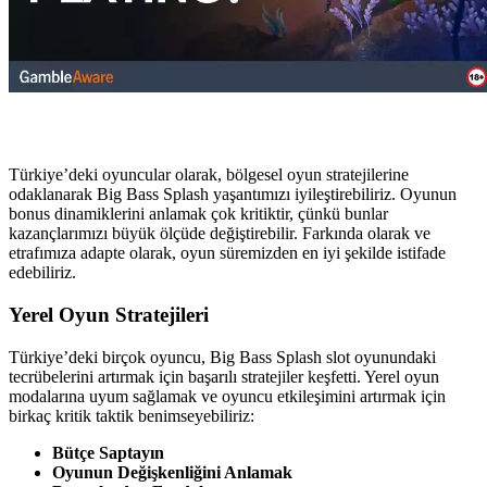
Türkiye’deki Oyuncular İçin Tavsiyeler
Türkiye’deki oyuncular olarak, bölgesel oyun stratejilerine
odaklanarak Big Bass Splash yaşantımızı iyileştirebiliriz. Oyunun
bonus dinamiklerini anlamak çok kritiktir, çünkü bunlar
kazançlarımızı büyük ölçüde değiştirebilir. Farkında olarak ve
etrafımıza adapte olarak, oyun süremizden en iyi şekilde istifade
edebiliriz.
Yerel Oyun Stratejileri
Türkiye’deki birçok oyuncu, Big Bass Splash slot oyunundaki
tecrübelerini artırmak için başarılı stratejiler keşfetti. Yerel oyun
modalarına uyum sağlamak ve oyuncu etkileşimini artırmak için
birkaç kritik taktik benimseyebiliriz:
Bütçe Saptayın
Oyunun Değişkenliğini Anlamak