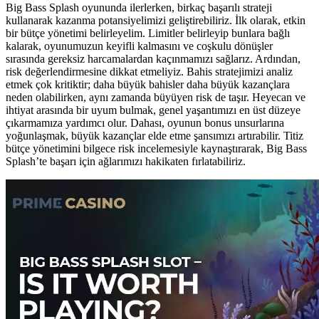
Big Bass Splash oyununda ilerlerken, birkaç başarılı strateji
kullanarak kazanma potansiyelimizi geliştirebiliriz. İlk olarak, etkin
bir bütçe yönetimi belirleyelim. Limitler belirleyip bunlara bağlı
kalarak, oyunumuzun keyifli kalmasını ve coşkulu dönüşler
sırasında gereksiz harcamalardan kaçınmamızı sağlarız. Ardından,
risk değerlendirmesine dikkat etmeliyiz. Bahis stratejimizi analiz
etmek çok kritiktir; daha büyük bahisler daha büyük kazançlara
neden olabilirken, aynı zamanda büyüyen risk de taşır. Heyecan ve
ihtiyat arasında bir uyum bulmak, genel yaşantımızı en üst düzeye
çıkarmamıza yardımcı olur. Dahası, oyunun bonus unsurlarına
yoğunlaşmak, büyük kazançlar elde etme şansımızı artırabilir. Titiz
bütçe yönetimini bilgece risk incelemesiyle kaynaştırarak, Big Bass
Splash’te başarı için ağlarımızı hakikaten fırlatabiliriz.