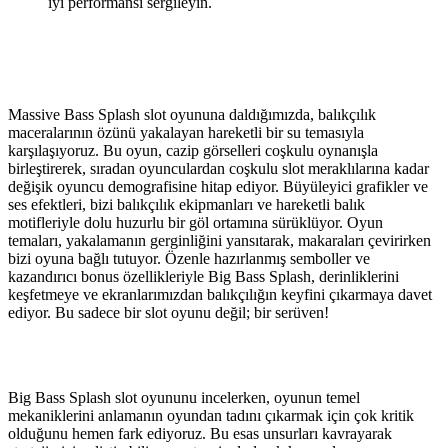
iyi performansı sergileyin.
Big Bass Splash Slot Oyununa Genel
Bakış
Massive Bass Splash slot oyununa daldığımızda, balıkçılık
maceralarının özünü yakalayan hareketli bir su temasıyla
karşılaşıyoruz. Bu oyun, cazip görselleri coşkulu oynanışla
birleştirerek, sıradan oyunculardan coşkulu slot meraklılarına kadar
değişik oyuncu demografisine hitap ediyor. Büyüleyici grafikler ve
ses efektleri, bizi balıkçılık ekipmanları ve hareketli balık
motifleriyle dolu huzurlu bir göl ortamına sürüklüyor. Oyun
temaları, yakalamanın gerginliğini yansıtarak, makaraları çevirirken
bizi oyuna bağlı tutuyor. Özenle hazırlanmış semboller ve
kazandırıcı bonus özellikleriyle Big Bass Splash, derinliklerini
keşfetmeye ve ekranlarımızdan balıkçılığın keyfini çıkarmaya davet
ediyor. Bu sadece bir slot oyunu değil; bir serüven!
Temel Oyun Mekaniklerini Anlamak
Big Bass Splash slot oyununu incelerken, oyunun temel
mekaniklerini anlamanın oyundan tadını çıkarmak için çok kritik
olduğunu hemen fark ediyoruz. Bu esas unsurları kavrayarak