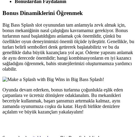
Bonuslardan Faydalanın
Bonus Dinamiklerini Öğrenmek
Big Bass Splash slot oyunundan tam anlamıyla zevk almak için,
bonus mekaniğinin nasıl çalıştığını kavramamız gerekiyor. Bonus
turlarının nasıl başlatıldığını anlamak çok önemlidir, çünkü bu
özellikler oyun deneyimimizi önemli ölçüde iyileştirir. Genellikle, bu
turları belirli sembolleri denk getirerek başlatabiliriz ve bu da
genellikle daha büyük kazançlara yol açar. Ödeme yapısını anlamak
de aynı derecede önemlidir; hangi kombinasyonların en iyi kazancı
sağladığını öğrenmek, bahis stratejilerimizi oluşturmamıza yardımcı
olabilir.
Oyunda devam ederken, bonus turlarına çoğunlukla eşlik eden
çarpanlara ve ücretsiz dönüşlere odaklanalım. Bu mekanikleri
beceriyle kullanmak, başarı şansımızı artırmakla kalmaz, aynı
zamanda oyunumuza coşku da katar. Haydi birlikte denizlere
açılalım ve büyük kazançları yakalayalım!
Çözüm