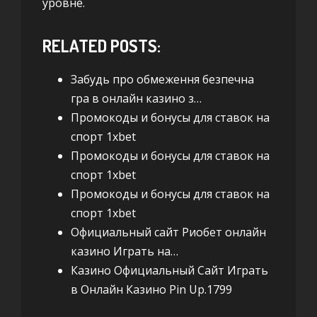
уровне.
RELATED POSTS:
Забудь про обмеження безпечна
гра в онлайн казино з…
Промокоды и бонусы для ставок на
спорт 1xbet
Промокоды и бонусы для ставок на
спорт 1xbet
Промокоды и бонусы для ставок на
спорт 1xbet
Официальный сайт Риобет онлайн
казино Играть на…
Казино Официальный Сайт Играть
в Онлайн Казино Pin Up.1799