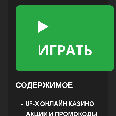
▶️
ИГРАТЬ
СОДЕРЖИМОЕ
UP-X ОНЛАЙН КАЗИНО:
АКЦИИ И ПРОМОКОДЫ