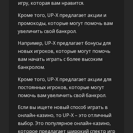
игру, которая вам нравится.
Кроме того, UP-X предлагает акции и
промокоды, которые могут помочь вам
увеличить свой банкрол.
Например, UP-X предлагает бонусы для
новых игроков, которые могут помочь
вам начать играть с более высоким
банкролом.
Кроме того, UP-X предлагает акции для
постоянных игроков, которые могут
помочь вам увеличить свой банкрол.
Если вы ищете новый способ играть в
онлайн-казино, то UP-X – это отличный
выбор. Это популярное онлайн-казино,
которое предлагает широкий спектр игр