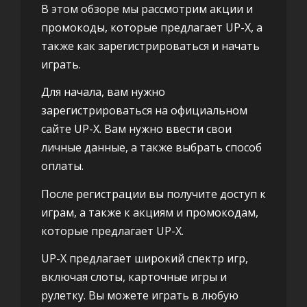
В этом обзоре мы рассмотрим акции и
промокоды, которые предлагает UP-X, а
также как зарегистрироваться и начать
играть.
Для начала, вам нужно
зарегистрироваться на официальном
сайте UP-X. Вам нужно ввести свои
личные данные, а также выбрать способ
оплаты.
После регистрации вы получите доступ к
играм, а также к акциям и промокодам,
которые предлагает UP-X.
UP-X предлагает широкий спектр игр,
включая слоты, карточные игры и
рулетку. Вы можете играть в любую