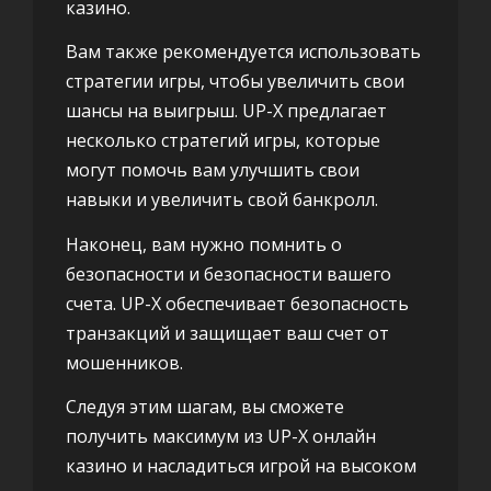
казино.
Вам также рекомендуется использовать
стратегии игры, чтобы увеличить свои
шансы на выигрыш. UP-X предлагает
несколько стратегий игры, которые
могут помочь вам улучшить свои
навыки и увеличить свой банкролл.
Наконец, вам нужно помнить о
безопасности и безопасности вашего
счета. UP-X обеспечивает безопасность
транзакций и защищает ваш счет от
мошенников.
Следуя этим шагам, вы сможете
получить максимум из UP-X онлайн
казино и насладиться игрой на высоком