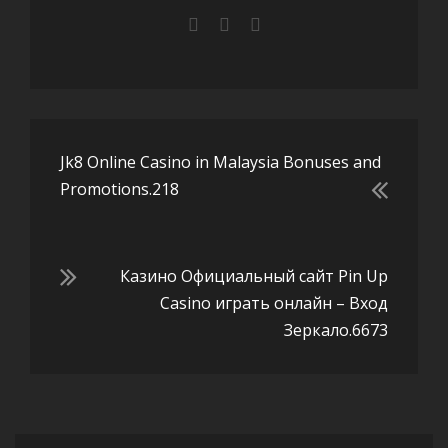
Jk8 Online Casino in Malaysia Bonuses and
Promotions.218
Казино Официальный сайт Pin Up
Casino играть онлайн – Вход
Зеркало.6673