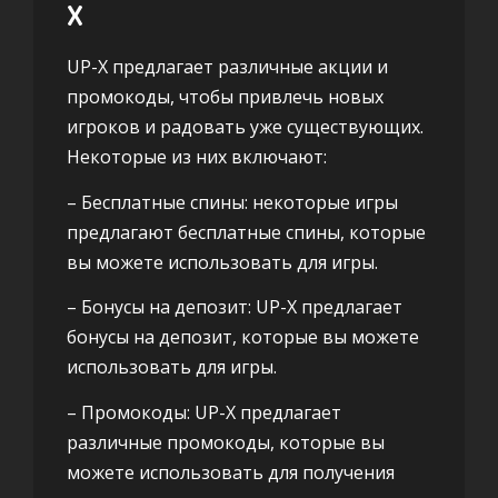
X
UP-X предлагает различные акции и
промокоды, чтобы привлечь новых
игроков и радовать уже существующих.
Некоторые из них включают:
– Бесплатные спины: некоторые игры
предлагают бесплатные спины, которые
вы можете использовать для игры.
– Бонусы на депозит: UP-X предлагает
бонусы на депозит, которые вы можете
использовать для игры.
– Промокоды: UP-X предлагает
различные промокоды, которые вы
можете использовать для получения