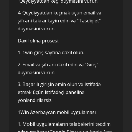
“Qeydiyyatdan keç” düyməsini vurun.
4. Qeydiyyatdan keçmək üçün email və
şifrəni təkrar təyin edin və “Təsdiq et”
düyməsini vurun.
Daxil olma prosesi:
1. 1win giriş saytına daxil olun.
2. Email və şifrəni daxil edin və “Giriş”
düyməsini vurun.
3. Başarılı girişin əmin olun və istifadə
etmək üçün istifadəçi panelinə
yönləndirilərsiz.
1Win Azerbaycan mobil uygulaması:
1. Mobil uygulamaların tələbələrini təqdim