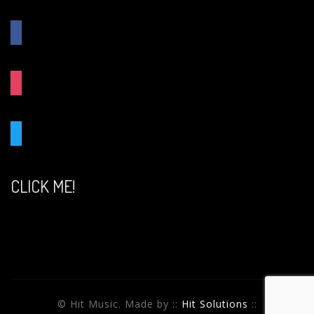
FACEBOOK
INSTAGRAM
TWITTER
CLICK ME!
© Hit Music. Made by ::
Hit Solutions
::