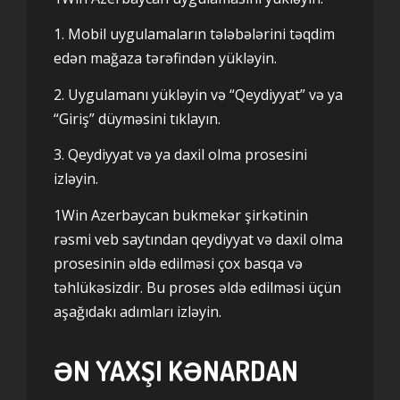
1. Mobil uygulamaların tələbələrini təqdim
edən mağaza tərəfindən yükləyin.
2. Uygulamanı yükləyin və “Qeydiyyat” və ya
“Giriş” düyməsini tıklayın.
3. Qeydiyyat və ya daxil olma prosesini
izləyin.
1Win Azerbaycan bukmekər şirkətinin
rəsmi veb saytından qeydiyyat və daxil olma
prosesinin əldə edilməsi çox basqa və
təhlükəsizdir. Bu proses əldə edilməsi üçün
aşağıdakı adımları izləyin.
ƏN YAXŞI KƏNARDAN