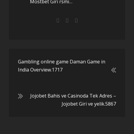
Mostbet Giri rsmi…
Gambling online game Daman Game in
India Overview.1717
Jojobet Bahis ve Casinoda Tek Adres –
Jojobet Giri ve yelik.5867