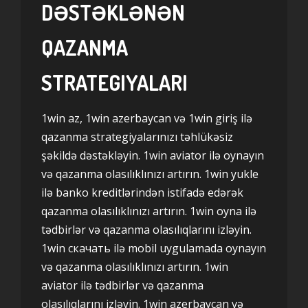
DƏSTƏKLƏNƏN
QAZANMA
STRATEGIYALARI
1win az, 1win azerbaycan və 1win giriş ilə
qazanma strategiyalarınızı təhlükəsiz
şəkildə dəstəkləyin. 1win aviator ilə oynayın
və qazanma olasılıklınızı artırın. 1win yukle
ilə banko kreditlərindən istifadə edərək
qazanma olasılıklınızı artırın. 1win oyna ilə
tədbirlər və qazanma olasılıqlarını izləyin.
1win скачать ilə mobil uygulamada oynayın
və qazanma olasılıklınızı artırın. 1win
aviator ilə tədbirlər və qazanma
olasılıqlarını izləyin. 1win azerbaycan və