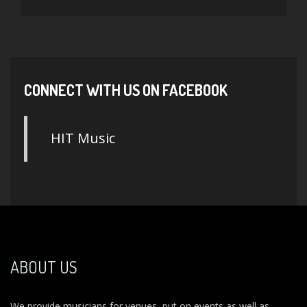
CONNECT WITH US ON FACEBOOK
HIT Music
ABOUT US
We provide musicians for venues, put on events as well as