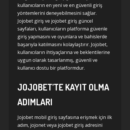
kullanıcıların en yeni ve en güvenli giriş
yöntemlerini deneyebilmesini sağlar.
Jojobet giriş ve jojobet giriş güncel
sayfaları, kullanıcıların platforma güvenle
giriş yapmasını ve oyunlara ve bahislerde
başarıyla katılmasını kolaylaştırır. Jojobet,
kullanıcıların ihtiyaçlarına ve beklentilerine
uygun olarak tasarlanmış, güvenli ve
kullanıcı dostu bir platformdur.
JOJOBET’TE KAYIT OLMA
ADIMLARI
Jojobet mobil giriş sayfasına erişmek için ilk
adım, jojonet veya jojobet giriş adresini