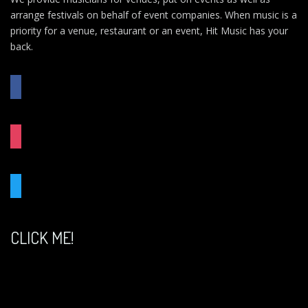
arrange festivals on behalf of event companies. When music is a
priority for a venue, restaurant or an event, Hit Music has your
back.
FACEBOOK
INSTAGRAM
TWITTER
CLICK ME!