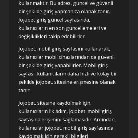
kullanmaktır. Bu adres, güncel ve güvenli
bir şekilde giriş yapmanıza olanak tanır.
Jojobet giriş güncel sayfasında,
kullanıcıların en son güncellemeleri ve
değişiklikleri takip edebilirler.
Jojobet. mobil giriş sayfasını kullanarak,
kullanıcılar mobil cihazlarından da güvenli
bir şekilde giriş yapabilirler. Mobil giriş
sayfası, kullanıcıların daha hızlı ve kolay bir
şekilde jojobet. sitesine erişmesine olanak
tanır.
Jojobet. sitesine kaydolmak için,
kullanıcıların ilk adım, jojobet. mobil giriş
sayfasına erişimini sağlamasıdır. Ardından,
kullanıcılar jojobet. mobil giriş sayfasında,
kaydolmak için gerekli bilgileri