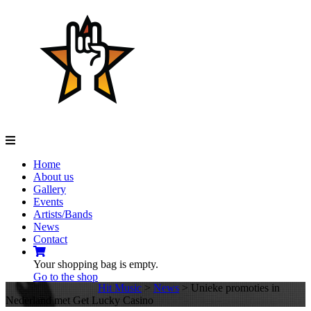
Navigation
Home
About us
Gallery
Events
Artists/Bands
News
Contact
Your shopping bag is empty.
Go to the shop
Hit Music
>
News
>
Unieke promoties in
Nederland met Get Lucky Casino