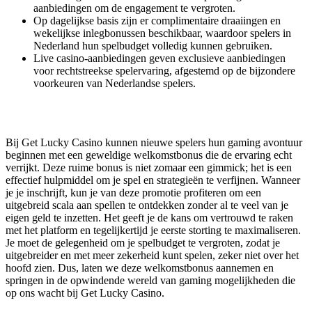
aanbiedingen om de engagement te vergroten.
Op dagelijkse basis zijn er complimentaire draaiingen en
wekelijkse inlegbonussen beschikbaar, waardoor spelers in
Nederland hun spelbudget volledig kunnen gebruiken.
Live casino-aanbiedingen geven exclusieve aanbiedingen
voor rechtstreekse spelervaring, afgestemd op de bijzondere
voorkeuren van Nederlandse spelers.
Welkomstdeal voor nieuwe spelers
Bij Get Lucky Casino kunnen nieuwe spelers hun gaming avontuur
beginnen met een geweldige welkomstbonus die de ervaring echt
verrijkt. Deze ruime bonus is niet zomaar een gimmick; het is een
effectief hulpmiddel om je spel en strategieën te verfijnen. Wanneer
je je inschrijft, kun je van deze promotie profiteren om een
uitgebreid scala aan spellen te ontdekken zonder al te veel van je
eigen geld te inzetten. Het geeft je de kans om vertrouwd te raken
met het platform en tegelijkertijd je eerste storting te maximaliseren.
Je moet de gelegenheid om je spelbudget te vergroten, zodat je
uitgebreider en met meer zekerheid kunt spelen, zeker niet over het
hoofd zien. Dus, laten we deze welkomstbonus aannemen en
springen in de opwindende wereld van gaming mogelijkheden die
op ons wacht bij Get Lucky Casino.