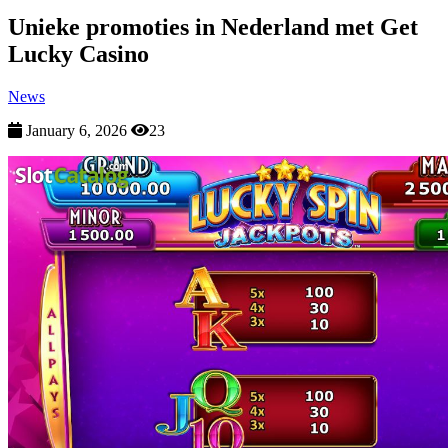
Unieke promoties in Nederland met Get
Lucky Casino
News
January 6, 2026
23